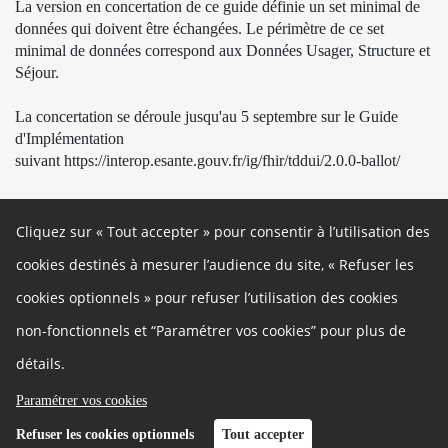
La version en concertation de ce guide définie un set minimal de
données qui doivent être échangées. Le périmètre de ce set
minimal de données correspond aux Données Usager, Structure et
Séjour.
La concertation se déroule jusqu'au 5 septembre sur le Guide
d'Implémentation
suivant
https://interop.esante.gouv.fr/ig/fhir/tddui/2.0.0-ballot/
Cliquez sur « Tout accepter » pour consentir à l’utilisation des
Restez connectés !
cookies destinés à mesurer l’audience du site, « Refuser les
cookies optionnels » pour refuser l’utilisation des cookies
Site officiel
Linkedin
Twitter
Autres liens
non-fonctionnels et “Paramétrer vos cookies” pour plus de
Cookies
Gestion des cookies
détails.
Politique de confidentialité
Mentions légales
Paramétrer vos cookies
Besoin d'aide ?
Charte de participation
Refuser les cookies optionnels
Tout accepter