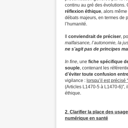
continu au gré des évolutions.
réflexion éthique
, alors même 
débats majeurs, en termes de p
l’humanité.
Il
conviendrait de préciser
, p
malfaisance, l’autonomie, la jus
ne s’agit pas de principes mai
In fine
, une
fiche spécifique de
souple
, contenant les référent
d’éviter toute confusion entre
vigilance :
lorsqu’il est précisé 
(Articles L1470-5 à L1470-6)
”,
éthique.
2
.
Clarifier la place des usa
numérique en santé