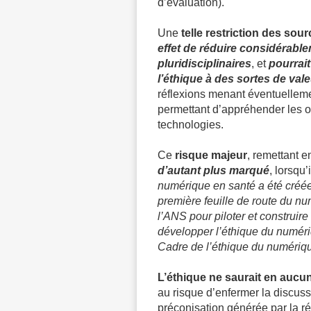
d’évaluation).
Une
telle restriction des sou
effet de réduire considérable
pluridisciplinaires
, et
pourrai
l’éthique à des sortes de vale
réflexions menant éventuelleme
permettant d’appréhender les o
technologies.
Ce
risque majeur
, remettant e
d’autant plus marqué
, lorsqu’
numérique en santé a été créée
première feuille de route du n
l’ANS pour piloter et construire
développer l’éthique du numéri
Cadre de l’éthique du numériq
L’éthique ne saurait en aucun
au risque d’enfermer la discussi
préconisation générée par la réf