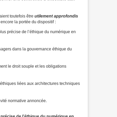
ient toutefois être
utilement approfondis
 encore la portée du dispositif :
plus précise de l’éthique du numérique en
 usagers dans la gouvernance éthique du
ment le droit souple et les obligations
s éthiques liées aux architectures techniques
ivité normative annoncée.
s précise de l’éthique du numérique en