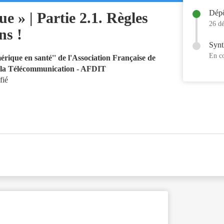
Dép
ue » | Partie 2.1. Règles
26 d
ns !
Synt
En c
érique en santé'' de l'Association Française de
e la Télécommunication - AFDIT
fié