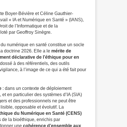
te Boyer-Bévière
et
Céline Gauthier-
vail « IA et Numérique en Santé » (IANS)
,
oit de l’Informatique et de la
piloté par
Geoffroy Sinègre
.
du numérique en santé constitue un socle
la doctrine 2026. Elle a le
mérite de
ent déclarative de l’éthique pour en
adossé à des référentiels, des outils
vigilance, à l’image de ce qui a été fait pour
e
: dans un contexte de déploiement
 et en particulier des systèmes d’IA (SIA)
ers et des professionnels ne peut être
isible, opposable et évolutif. La
’Éthique du Numérique en Santé (CENS)
 de la bioéthique, enrichis par
 donner une
cohérence d’ensemble aux