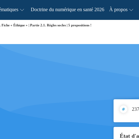
ématiques
Doctrine du numérique en santé 2026
À propos
. Fiche « Éthique » | Partie 2.1. Règles socles | 5 propositions !
237
État d'