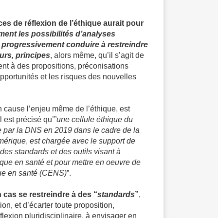
rces de réflexion de l’éthique aurait pour
ment les possibilités d’analyses
t progressivement conduire à restreindre
urs, principes
, alors même, qu’il s’agit de
nt à des propositions, préconisations
pportunités et les risques des nouvelles
n cause l’enjeu même de l’éthique, est
il est précisé qu’”
une cellule éthique du
 par la DNS en 2019 dans le cadre de la
umérique
,
est chargée avec le support de
 des standards et des outils visant à
que en santé et pour mettre en oeuvre de
ue en santé (CENS)
”.
 cas se restreindre à des “
standards
”
,
on, et d’écarter toute proposition,
lexion pluridisciplinaire, à envisager en