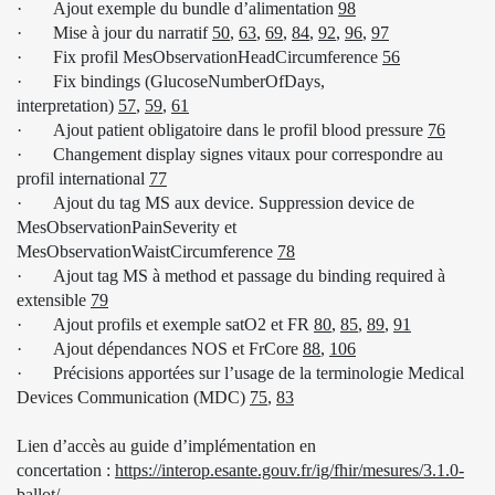
·
Ajout exemple du bundle d’alimentation
98
·
Mise à jour du narratif
50
,
63
,
69
,
84
,
92
,
96
,
97
·
Fix profil MesObservationHeadCircumference
56
·
Fix bindings (GlucoseNumberOfDays,
interpretation)
57
,
59
,
61
·
Ajout patient obligatoire dans le profil blood pressure
76
·
Changement display signes vitaux pour correspondre au
profil international
77
·
Ajout du tag MS aux device. Suppression device de
MesObservationPainSeverity et
MesObservationWaistCircumference
78
·
Ajout tag MS à method et passage du binding required à
extensible
79
·
Ajout profils et exemple satO2 et FR
8
0
,
85
,
89
,
91
·
Ajout dépendances NOS et FrCore
88
,
106
·
Précisions apportées sur l’usage de la terminologie Medical
Devices Communication (MDC)
75
,
83
Lien d’accès au guide d’implémentation en
concertation :
https://interop.esante.gouv.fr/ig/fhir/mesures/3.1.0-
ballot/