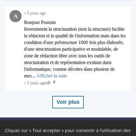
•
3 years ago
A
Bonjour Poussin
Inversmeent la structuration (non la structure) facilite
la rédacton et la qualité de l'information mais dans les
condition d'une préstructure 1000 fois plus élaborée,
d'une structruration participative et modulable, de
zone de rédaction libre avec tous les outils de
structuiration et de repésentation exsitant dans
l'informatique, comme décrites dans plusieur de
mes...
Afficher la suite
0
•
3 years ago
Voir plus
Restez connectés !
Cliquez sur « Tout accepter » pour consentir à l’utilisation des